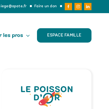
siege@apate.fr
■
Faire un don
■
r les pros
ESPACE FAMILLE