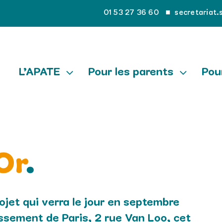
01 53 27 36 60
■
secretariat.
L’APATE
Pour les parents
Pou
Or
.
ojet qui verra le jour en septembre
ssement de Paris, 2 rue Van Loo, cet