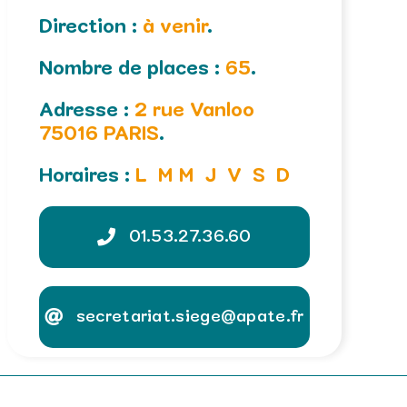
Direction :
à venir
.
Nombre de places :
65
.
Adresse :
2 rue Vanloo
75016 PARIS
.
Horaires :
L
M
M
J
V
S
D
01.53.27.36.60
secretariat.siege@apate.fr