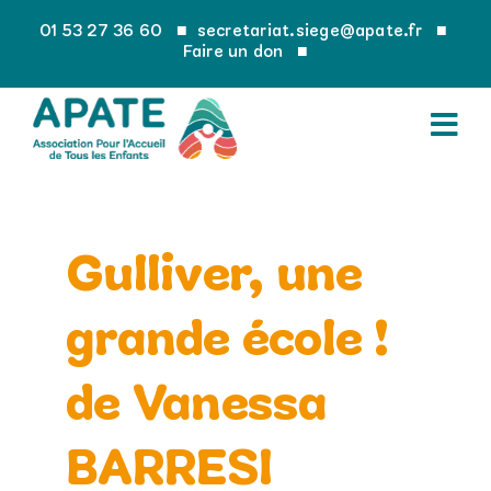
Passer
01 53 27 36 60
■
secretariat.siege@apate.fr
■
au
Faire un don
■
contenu
Gulliver, une
grande école !
de Vanessa
BARRESI