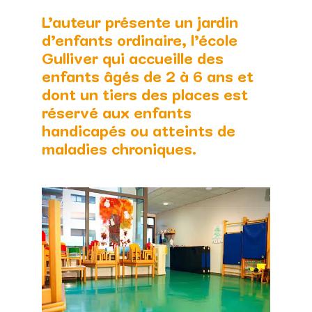
L’auteur présente un jardin
d’enfants ordinaire, l’école
Gulliver qui accueille des
enfants âgés de 2 à 6 ans et
dont un tiers des places est
réservé aux enfants
handicapés ou atteints de
maladies chroniques.